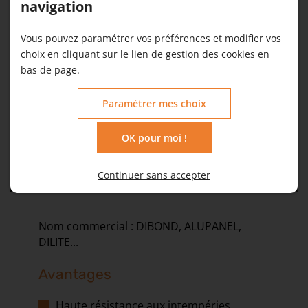
navigation
Vous pouvez paramétrer vos préférences et modifier vos
choix en cliquant sur le lien de gestion des cookies en
bas de page.
Paramétrer mes choix
OK pour moi !
Panneau sandwich
Continuer sans accepter
Nom commercial : DIBOND, ALUPANEL,
DILITE...
Avantages
Haute résistance aux intempéries