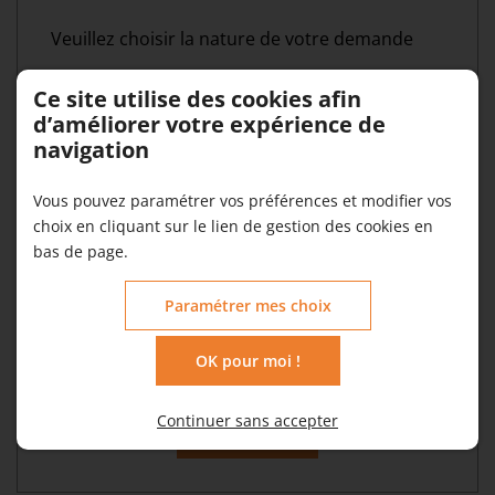
Veuillez choisir la nature de votre demande
Ce site utilise des cookies afin
Ne plus recevoir d'offres promotionnelles
d’améliorer votre expérience de
navigation
Vos données sont traitées par www.avilex.fr le
cadre de son obligation légale de réponse à
Vous pouvez paramétrer vos préférences et modifier vos
vos demandes d'exercices de droits. Les
choix en cliquant sur le lien de gestion des cookies en
destinataires sont www.avilex.fr et son sous-
bas de page.
traitant en charge de la gestion du serveur
web. Pour plus d'informations sur le
Paramétrer mes choix
traitement de vos données et l'exercice de vos
droits, reportez-vous à notre
politique de
confidentialité
.
OK pour moi !
Continuer sans accepter
Envoyer