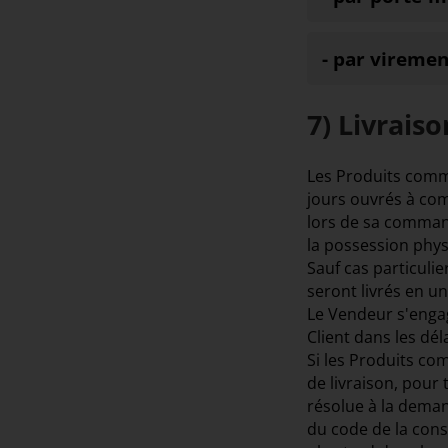
- par viremen
7) Livraiso
Les Produits comma
jours ouvrés à com
lors de sa commande
la possession phys
Sauf cas particuli
seront livrés en un
Le Vendeur s'engag
Client dans les dél
Si les Produits co
de livraison, pour 
résolue à la deman
du code de la cons