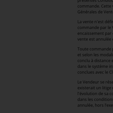
présentes Conditio
commande. Cette va
Générales de Vente 
La vente n'est défi
commande par le Ve
encaissement par ce
vente est annulée et
Toute commande pas
et selon les modali
conclu à distance 
dans le système i
conclues avec le Cl
Le Vendeur se rése
existerait un liti
l'évolution de sa 
dans les condition
annulée, hors l’exe