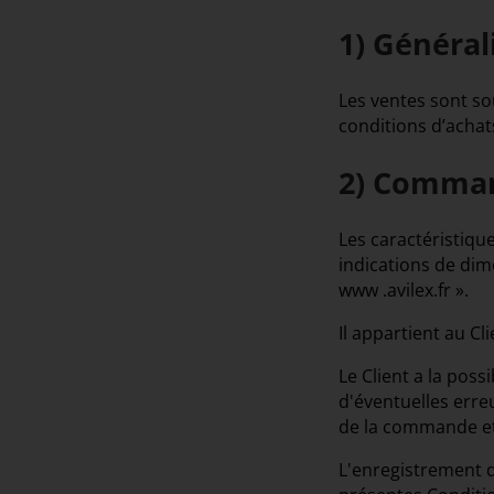
1) Général
Les ventes sont so
conditions d’achat
2) Comma
Les caractéristique
indications de dim
www .avilex.fr ».
Il appartient au Cl
Le Client a la poss
d'éventuelles erreu
de la commande et 
L'enregistrement d