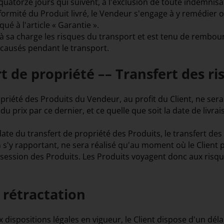
 quatorze jours qui suivent, à l'exclusion de toute indemnis
ormité du Produit livré, le Vendeur s'engage à y remédier 
ué à l'article « Garantie ».
 sa charge les risques du transport et est tenu de rembours
ausés pendant le transport.
rt de propriété –– Transfert des ri
opriété des Produits du Vendeur, au profit du Client, ne sera
 prix par ce dernier, et ce quelle que soit la date de livra
date du transfert de propriété des Produits, le transfert des
n s'y rapportant, ne sera réalisé qu'au moment où le Client
ssion des Produits. Les Produits voyagent donc aux risque
e rétractation
ispositions légales en vigueur, le Client dispose d'un déla