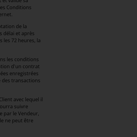
 et valide sa
tes Conditions
ernet.
ptation de la
 délai et après
s les 72 heures, la
ns les conditions
ation d'un contrat
nées enregistrées
 des transactions
ient avec lequel il
pourra suivre
e par le Vendeur,
le ne peut être