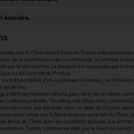
t bancaire.
ns
ndés par le Client seront livrés en France métropolitaine 
pter de la confirmation de la commande, à l'adresse indiqué
 sur le site Internet. La livraison est constituée par le tra
ique ou du contrôle du Produit.
er ou indisponibilité d'un ou plusieurs Produits, les Produ
e seule fois.
e à faire ses meilleurs efforts pour livrer les produits co
ais ci-dessus précisés. Toutefois, ces délais sont communiqués
mmandés n'ont pas été livrés dans un délai de 15 jours après 
toute autre cause que la force majeure ou le fait du Client, 
de écrite du Client dans les conditions prévues aux articles 
ommation. Toutes sommes versées par le Client lui seront a