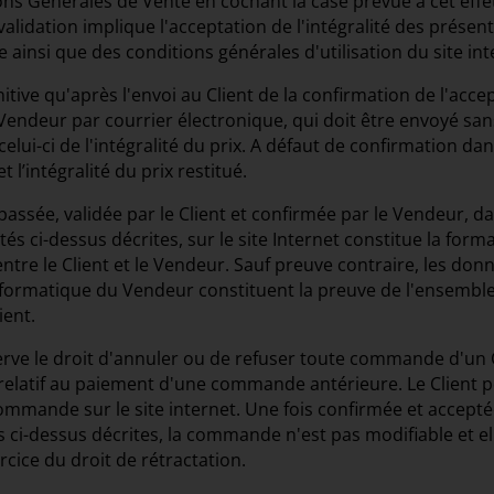
ns Générales de Vente en cochant la case prévue à cet effet
lidation implique l'acceptation de l'intégralité des présen
ainsi que des conditions générales d'utilisation du site int
nitive qu'après l'envoi au Client de la confirmation de l'acce
ndeur par courrier électronique, qui doit être envoyé sans
lui-ci de l'intégralité du prix. A défaut de confirmation dan
 l’intégralité du prix restitué.
sée, validée par le Client et confirmée par le Vendeur, da
tés ci-dessus décrites, sur le site Internet constitue la form
entre le Client et le Vendeur. Sauf preuve contraire, les don
nformatique du Vendeur constituent la preuve de l'ensemble
ient.
rve le droit d'annuler ou de refuser toute commande d'un Cl
ge relatif au paiement d'une commande antérieure. Le Client 
commande sur le site internet. Une fois confirmée et accepté
s ci-dessus décrites, la commande n'est pas modifiable et el
rcice du droit de rétractation.