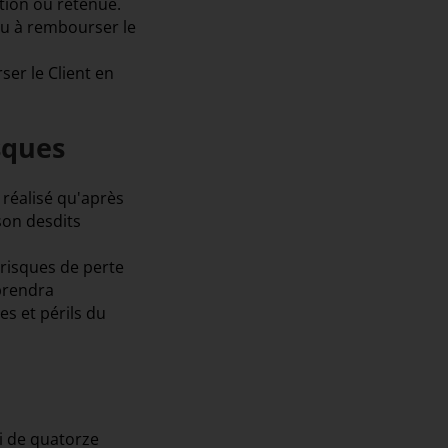
ation ou retenue.
ou à rembourser le
er le Client en
sques
 réalisé qu'après
ison desdits
 risques de perte
 prendra
s et périls du
i de quatorze