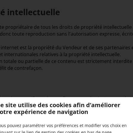
é intellectuelle
e propriétaire de tous les droits de propriété intellectuelle 
t donc toute reproduction sans l'autorisation expresse, écrit
 internet est la propriété du Vendeur et de ses partenaires 
et internationales relatives à la propriété intellectuelle.
 totale ou partielle de ce contenu est strictement interdite 
élit de contrefaçon.
ournis aux tarifs en vigueur figurant sur le site Internet, lor
e site utilise des cookies afin d’améliorer
e la commande par le Vendeur. Les prix sont exprimés en Eu
otre expérience de navigation
mes et non révisables pendant leur période de validité, telle
endeur se réservant le droit, hors cette période de validité, d
ous pouvez paramétrer vos préférences et modifier vos choix en
 ne comprennent pas les frais de traitement, d'expédition, 
liquant sur le lien de gestion des cookies en bas de page.
 facturés en supplément, dans les conditions indiquées sur le