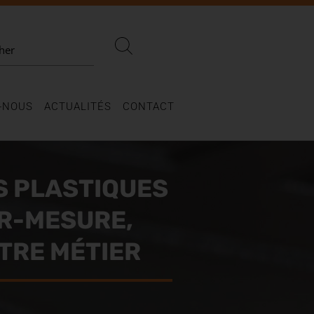
her
-NOUS
ACTUALITÉS
CONTACT
S PLASTIQUES
S PLASTIQUES
R-MESURE,
R-MESURE,
TRE MÉTIER
TRE MÉTIER