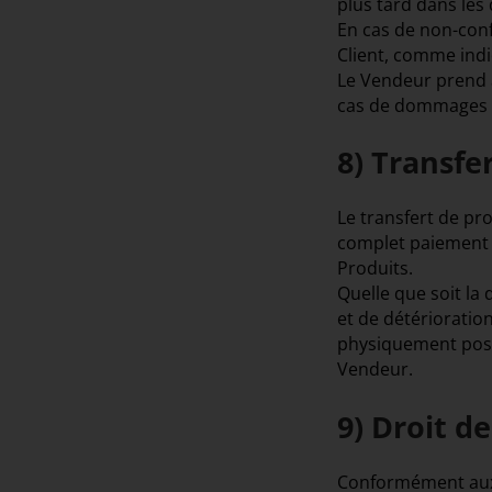
plus tard dans les
En cas de non-conf
Client, comme indiq
Le Vendeur prend à
cas de dommages c
8) Transfe
Le transfert de pr
complet paiement du
Produits.
Quelle que soit la 
et de détérioratio
physiquement posse
Vendeur.
9) Droit d
Conformément aux d