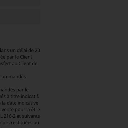
dans un délai de 20
e par le Client
nsfert au Client de
its commandés
mmandés par le
 à titre indicatif.
la date indicative
la vente pourra être
L 216-2 et suivants
lors restituées au