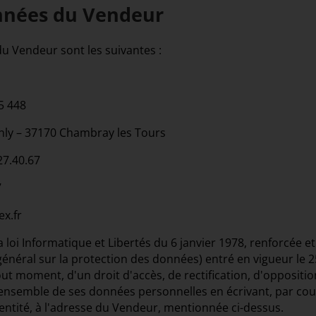
nnées du Vendeur
u Vendeur sont les suivantes :
5 448
nly – 37170 Chambray les Tours
27.40.67
7
ex.fr
loi Informatique et Libertés du 6 janvier 1978, renforcée e
néral sur la protection des données) entré en vigueur le 2
out moment, d'un droit d'accès, de rectification, d'oppositi
l'ensemble de ses données personnelles en écrivant, par cou
identité, à l'adresse du Vendeur, mentionnée ci-dessus.