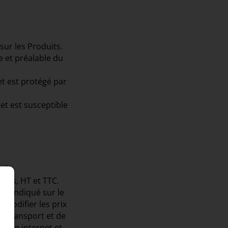
sur les Produits.
e et préalable du
et est protégé par
et est susceptible
s de
ros, HT et TTC.
 qu'indiqué sur le
e modifier les prix
de transport et de
 site internet et