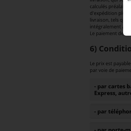
calculés préalabl
d'expédition plus 
livraison, tels qu
intégralement à sa
Le paiement demand
6) Condit
Le prix est payabl
par voie de paieme
- par cartes 
Express, autr
- par télépho
- par porte-m