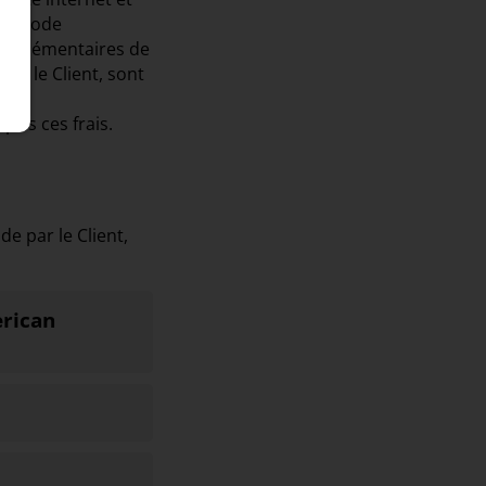
 un mode
 supplémentaires de
ar le Client, sont
ris ces frais.
e par le Client,
erican