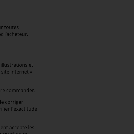
ur toutes
c l’acheteur.
illustrations et
site internet «
désire commander.
de corriger
fier l'exactitude
ient accepte les