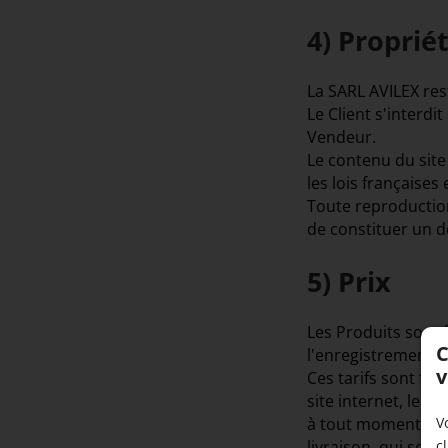
4) Propriét
La SARL AVILEX rest
Le Client s'interdi
Vendeur.
Le contenu du site
les lois françaises 
Toute reproduction
de constituer un d
5) Prix
Les Produits sont f
C
l'enregistrement d
v
Ces tarifs sont fer
site internet, le V
V
à tout moment. Ils
c
livraison, qui sont