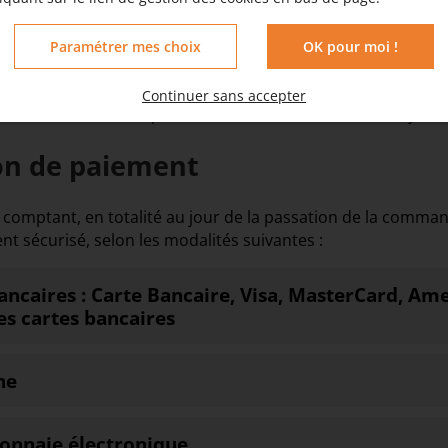
ement à la passation de la commande. Si le Client demande
rapide ou plus coûteux que l'expédition standard, les frais
Paramétrer mes choix
OK pour moi !
'ils apparaissent au moment de la validation de la commande p
 charge.
Continuer sans accepter
é au Client correspond au montant total de l'achat, y comp
ion de paiement
e comptant, en totalité au jour de la passation de la command
nt sécurisé, selon les modalités suivantes :
bancaires : Carte Bancaire, Visa, MasterCard, Am
es cartes bancaires
ne
onnaie électronique,