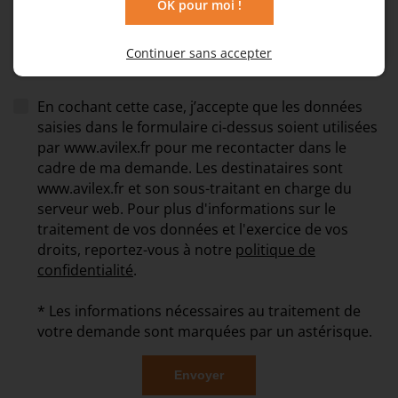
Joindre un fichier
OK pour moi !
Continuer sans accepter
En cochant cette case, j’accepte que les données
saisies dans le formulaire ci-dessus soient utilisées
par www.avilex.fr pour me recontacter dans le
cadre de ma demande. Les destinataires sont
www.avilex.fr et son sous-traitant en charge du
serveur web. Pour plus d'informations sur le
traitement de vos données et l'exercice de vos
droits, reportez-vous à notre
politique de
confidentialité
.
* Les informations nécessaires au traitement de
votre demande sont marquées par un astérisque.
Envoyer